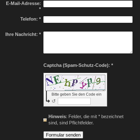
E-Mail-Adresse:
*
Telefon:
*
Ihre Nachricht:
*
Captcha (Spam-Schutz-Code): *
Bitte geben Sie den Code ein
↺
Hinweis
: Felder, die mit
*
bezeichnet
sind, sind Pflichtfelder.